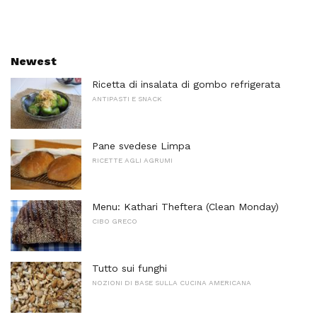
Newest
Ricetta di insalata di gombo refrigerata
ANTIPASTI E SNACK
Pane svedese Limpa
RICETTE AGLI AGRUMI
Menu: Kathari Theftera (Clean Monday)
CIBO GRECO
Tutto sui funghi
NOZIONI DI BASE SULLA CUCINA AMERICANA