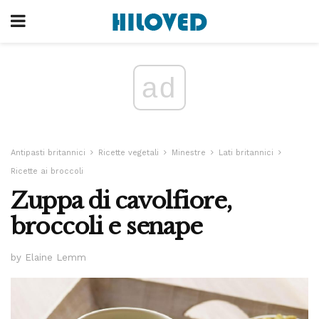
ad
Antipasti britannici
Ricette vegetali
Minestre
Lati britannici
Ricette ai broccoli
Zuppa di cavolfiore,
broccoli e senape
by Elaine Lemm