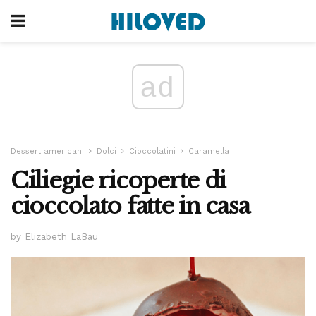
ad
Dessert americani
Dolci
Cioccolatini
Caramella
Ciliegie ricoperte di
cioccolato fatte in casa
by Elizabeth LaBau