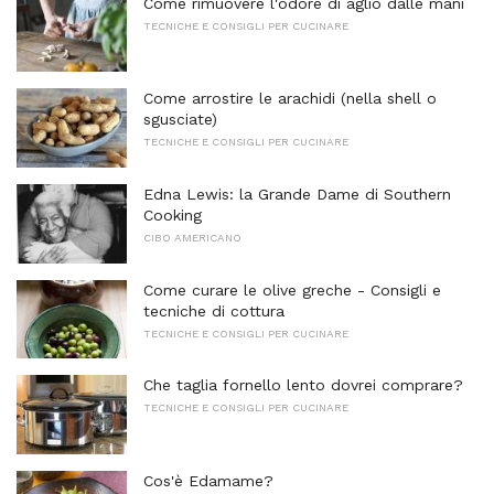
Come rimuovere l'odore di aglio dalle mani
TECNICHE E CONSIGLI PER CUCINARE
Come arrostire le arachidi (nella shell o
sgusciate)
TECNICHE E CONSIGLI PER CUCINARE
Edna Lewis: la Grande Dame di Southern
Cooking
CIBO AMERICANO
Come curare le olive greche - Consigli e
tecniche di cottura
TECNICHE E CONSIGLI PER CUCINARE
Che taglia fornello lento dovrei comprare?
TECNICHE E CONSIGLI PER CUCINARE
Cos'è Edamame?