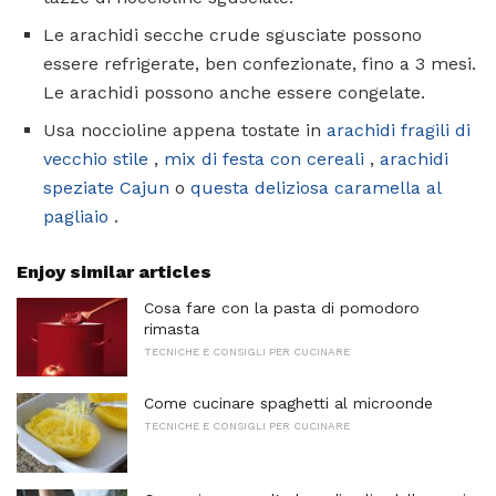
Le arachidi secche crude sgusciate possono
essere refrigerate, ben confezionate, fino a 3 mesi.
Le arachidi possono anche essere congelate.
Usa noccioline appena tostate in
arachidi fragili di
vecchio stile
,
mix di festa con cereali
,
arachidi
speziate Cajun
o
questa deliziosa caramella al
pagliaio
.
Enjoy similar articles
Cosa fare con la pasta di pomodoro
rimasta
TECNICHE E CONSIGLI PER CUCINARE
Come cucinare spaghetti al microonde
TECNICHE E CONSIGLI PER CUCINARE