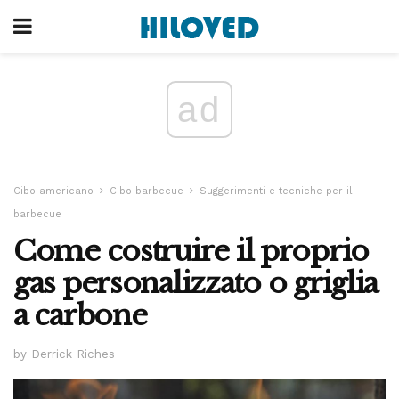
ad
Cibo americano
Cibo barbecue
Suggerimenti e tecniche per il
barbecue
Come costruire il proprio
gas personalizzato o griglia
a carbone
by Derrick Riches