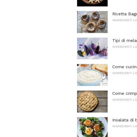
Ricetta Bage
INGREDIENTI L
Tipi di mel
INGREDIENTI L
Come cucina
INGREDIENTI L
Come crimpa
INGREDIENTI L
Insalata di
INGREDIENTI L