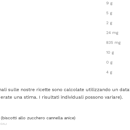
9 g
5 g
2 g
24 mg
835 mg
10 g
0 g
4 g
ali sulle nostre ricette sono calcolate utilizzando un data
rate una stima. I risultati individuali possono variare).
(biscotti allo zucchero cannella anice)
OCALI