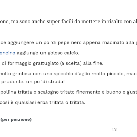
ne, ma sono anche super facili da mettere in risalto con al
ce aggiungere un po 'di pepe nero appena macinato alla g
oncino
aggiunge un goloso calcio.
di formaggio grattugiato (a scelta) alla fine.
molto grintosa con uno spicchio d'aglio molto piccolo, mac
i prudente: un po 'di strada!
pollina tritata o scalogno tritato finemente è buono e gus
sì è qualsiasi erba tritata o tritata.
 (per porzione)
131