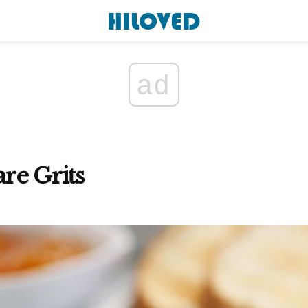
ad
re Grits