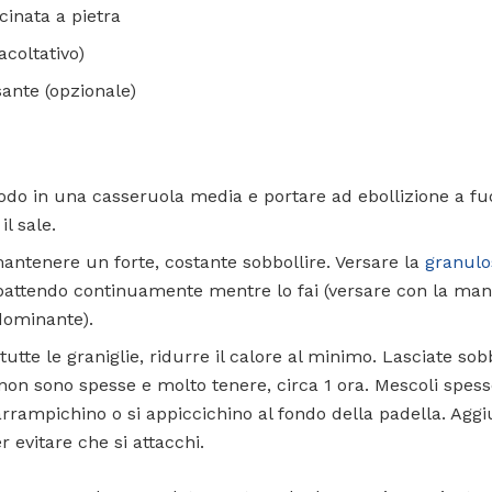
cinata a pietra
acoltativo)
ante (opzionale)
rodo in una casseruola media e portare ad ebollizione a fu
il sale.
mantenere un forte, costante sobbollire. Versare la
granulo
sbattendo continuamente mentre lo fai (versare con la m
dominante).
utte le graniglie, ridurre il calore al minimo. Lasciate sob
on sono spesse e molto tenere, circa 1 ora. Mescoli spesso
i arrampichino o si appiccichino al fondo della padella. Agg
r evitare che si attacchi.