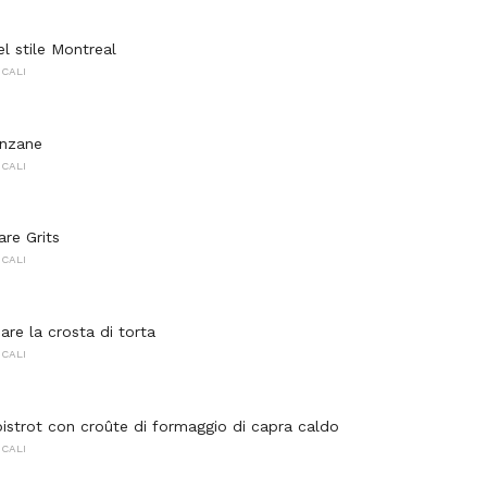
l stile Montreal
OCALI
anzane
OCALI
re Grits
OCALI
re la crosta di torta
OCALI
 bistrot con croûte di formaggio di capra caldo
OCALI