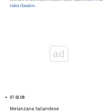
raita classico
.
ad
07 di 08
Melanzana tailandese