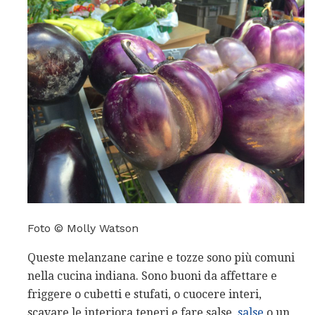
Foto © Molly Watson
Queste melanzane carine e tozze sono più comuni
nella cucina indiana. Sono buoni da affettare e
friggere o cubetti e stufati, o cuocere interi,
scavare le interiora teneri e fare salse,
salse
o un