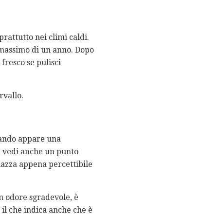
attutto nei climi caldi.
n massimo di un anno. Dopo
fresco se pulisci
rvallo.
quando appare una
e vedi anche un punto
iazza appena percettibile
n odore sgradevole, è
 il che indica anche che è