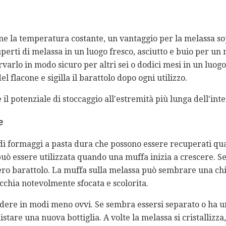
e la temperatura costante, un vantaggio per la melassa sopr
aperti di melassa in un luogo fresco, asciutto e buio per u
varlo in modo sicuro per altri sei o dodici mesi in un luogo 
l flacone e sigilla il barattolo dopo ogni utilizzo.
il potenziale di stoccaggio all'estremità più lunga dell'inte
e
i di formaggi a pasta dura che possono essere recuperati 
uò essere utilizzata quando una muffa inizia a crescere. S
ntero barattolo. La muffa sulla melassa può sembrare una ch
cchia notevolmente sfocata e scolorita.
dere in modi meno ovvi. Se sembra essersi separato o ha u
tare una nuova bottiglia. A volte la melassa si cristallizza,