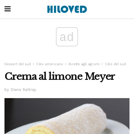
ad
Dessert del sud
Cibo americano
Ricette agli agrumi
Cibo del sud
Crema al limone Meyer
by Diana Rattray