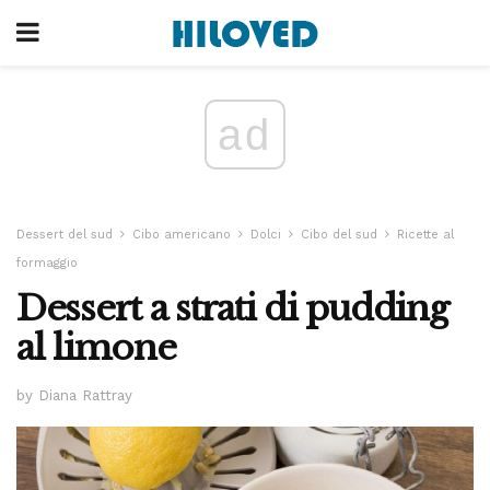
ad
Dessert del sud
Cibo americano
Dolci
Cibo del sud
Ricette al
formaggio
Dessert a strati di pudding
al limone
by Diana Rattray