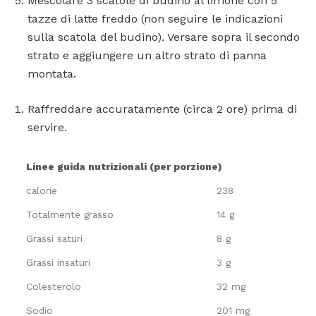
Mescolare 3 scatole di budino al limone con 5
tazze di latte freddo (non seguire le indicazioni
sulla scatola del budino). Versare sopra il secondo
strato e aggiungere un altro strato di panna
montata.
Raffreddare accuratamente (circa 2 ore) prima di
servire.
Linee guida nutrizionali (per porzione)
calorie
238
Totalmente grasso
14 g
Grassi saturi
8 g
Grassi insaturi
3 g
Colesterolo
32 mg
Sodio
201 mg