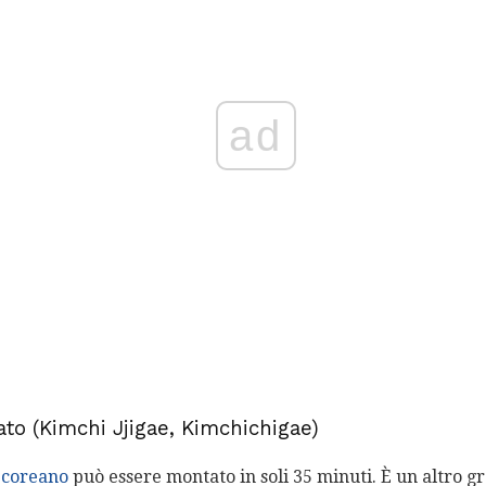
ad
to (Kimchi Jjigae, Kimchichigae)
 coreano
può essere montato in soli 35 minuti. È un altro g