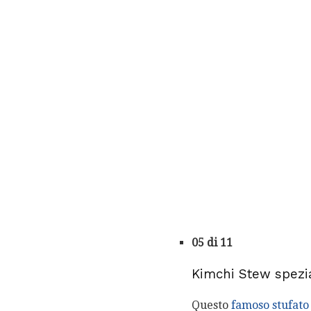
05 di 11
Kimchi Stew spezia
Questo
famoso stufato