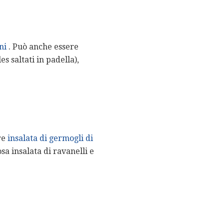
ni
. Può anche essere
s saltati in padella),
ire
insalata di germogli di
a insalata di ravanelli e