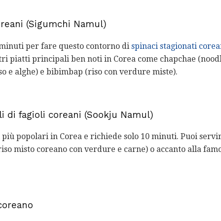
oreani (Sigumchi Namul)
 minuti per fare questo contorno di
spinaci stagionati corea
ri piatti principali ben noti in Corea come chapchae (noodle
iso e alghe) e bibimbap (riso con verdure miste).
i di fagioli coreani (Sookju Namul)
 più popolari in Corea e richiede solo 10 minuti. Puoi serv
so misto coreano con verdure e carne) o accanto alla famos
 coreano