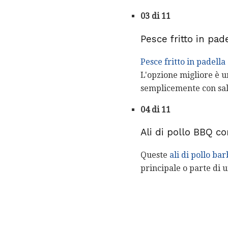
03 di 11
Pesce fritto in pa
Pesce fritto in padell
L'opzione migliore è u
semplicemente con sals
04 di 11
Ali di pollo BBQ c
Queste
ali di pollo ba
principale o parte di 