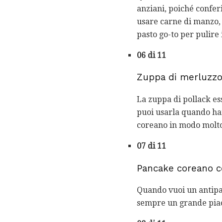
anziani, poiché conferi
usare carne di manzo, 
pasto go-to per pulire i
06 di 11
Zuppa di merluzzo
La zuppa di pollack es
puoi usarla quando hai 
coreano in modo molto 
07 di 11
Pancake coreano co
Quando vuoi un antipa
sempre un grande piace