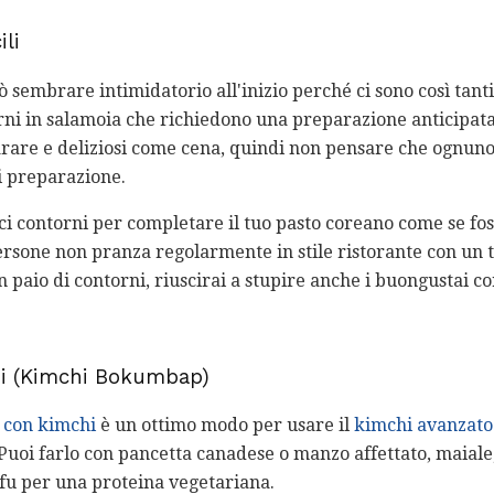
ili
uò sembrare intimidatorio all'inizio perché ci sono così tan
orni in salamoia che richiedono una preparazione anticipata.
arare e deliziosi come cena, quindi non pensare che ognuno 
i preparazione.
ci contorni per completare il tuo pasto coreano come se foss
rsone non pranza regolarmente in stile ristorante con un t
un paio di contorni, riuscirai a stupire anche i buongustai co
chi (Kimchi Bokumbap)
o con kimchi
è un ottimo modo per usare il
kimchi avanzato
 Puoi farlo con pancetta canadese o manzo affettato, maiale
fu per una proteina vegetariana.