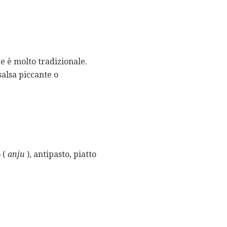
he è molto tradizionale.
salsa piccante o
 (
anju
), antipasto, piatto