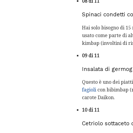
08 di 11
Spinaci condetti c
Hai solo bisogno di 15
usato come parte di alt
kimbap (involtini di r
09 di 11
Insalata di germogl
Questo è uno dei piatti
fagioli
con bibimbap (ri
carote Daikon.
10 di 11
Cetriolo sottaceto