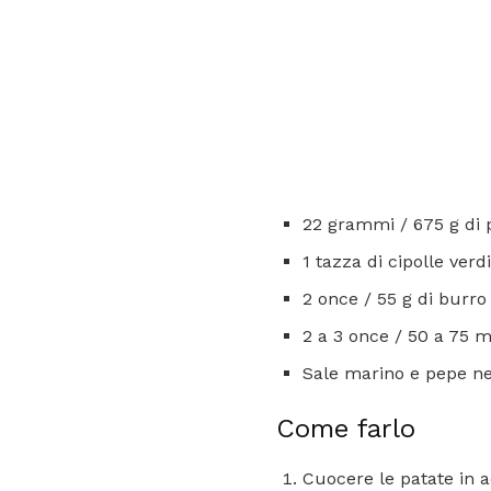
22 grammi / 675 g di p
1 tazza di cipolle verdi
2 once / 55 g di burro
2 a 3 once / 50 a 75 ml
Sale marino e pepe n
Come farlo
Cuocere le patate in a