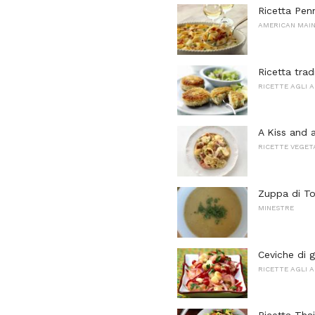
Ricetta Penn
AMERICAN MAI
Ricetta tra
RICETTE AGLI 
A Kiss and 
RICETTE VEGET
Zuppa di To
MINESTRE
Ceviche di 
RICETTE AGLI 