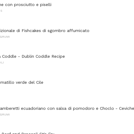
e con prosciutto e piselli
NS
dizionale di Fishcakes di sgombro affumicato
AGRUMI
a Coddle - Dublin Coddle Recipe
ALI
matillo verde del Cile
gamberetti ecuadoriano con salsa di pomodoro e Choclo - Cevich
AGRUMI