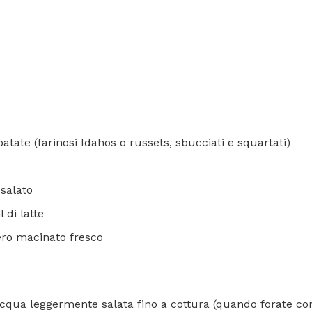
atate (farinosi Idahos o russets, sbucciati e squartati)
 salato
 di latte
ero macinato fresco
cqua leggermente salata fino a cottura (quando forate con