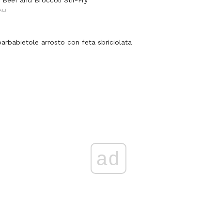
 Beef and Broccoli Stir-Fry
ALI
barbabietole arrosto con feta sbriciolata
ad