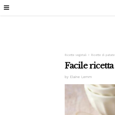
Ricette vegetali
Ricette di patate
Facile ricett
by Elaine Lemm