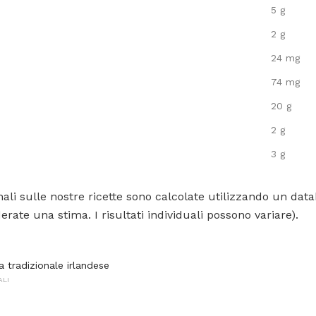
5 g
2 g
24 mg
74 mg
20 g
2 g
3 g
ali sulle nostre ricette sono calcolate utilizzando un data
rate una stima. I risultati individuali possono variare).
ta tradizionale irlandese
ALI