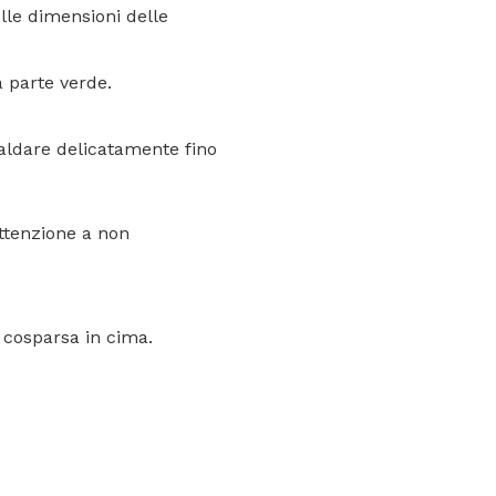
elle dimensioni delle
a parte verde.
scaldare delicatamente fino
attenzione a non
a cosparsa in cima.