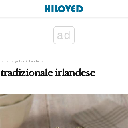
ad
Lati vegetali
Lati britannici
a tradizionale irlandese