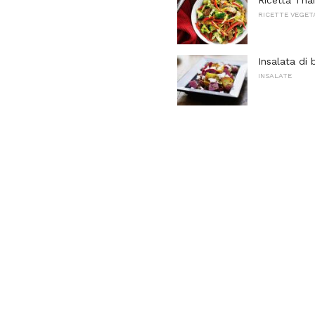
Ricetta Thai
RICETTE VEGET
Insalata di 
INSALATE