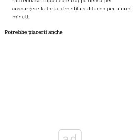
raffreddata troppo ed è troppo densa per
cospargere la torta, rimettila sul fuoco per alcuni
minuti.
Potrebbe piacerti anche
ad