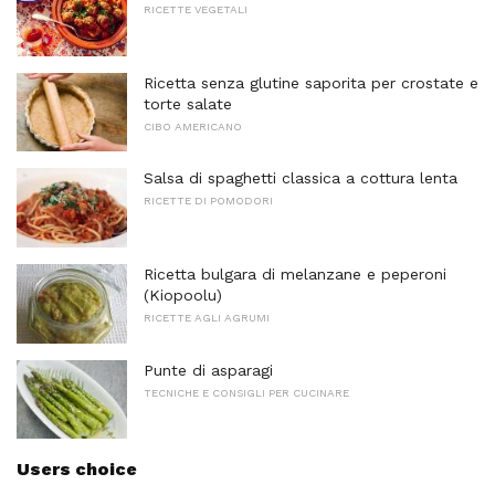
RICETTE VEGETALI
Ricetta senza glutine saporita per crostate e
torte salate
CIBO AMERICANO
Salsa di spaghetti classica a cottura lenta
RICETTE DI POMODORI
Ricetta bulgara di melanzane e peperoni
(Kiopoolu)
RICETTE AGLI AGRUMI
Punte di asparagi
TECNICHE E CONSIGLI PER CUCINARE
Users choice