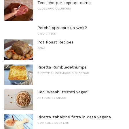
Tecniche per segnare carne
GLOSSARIO CULINARIO
Perché sprecare un wok?
CIBO CINESE
Pot Roast Recipes
CENA
Ricetta Rumbledethumps
RICETTE AL FORMAGGIO CHEDDAR
Ceci Wasabi tostati vegani
ANTIPASTI E SNACK
Ricetta zabaione fatta in casa vegana
BEVANDE E COCKTAIL