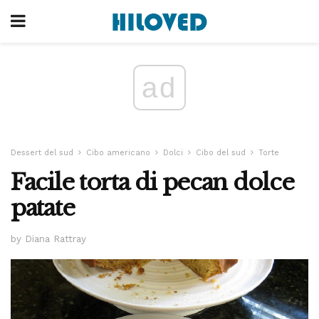
ad
Dessert del sud
Cibo americano
Dolci
Cibo del sud
Torte
Facile torta di pecan dolce
patate
by Diana Rattray