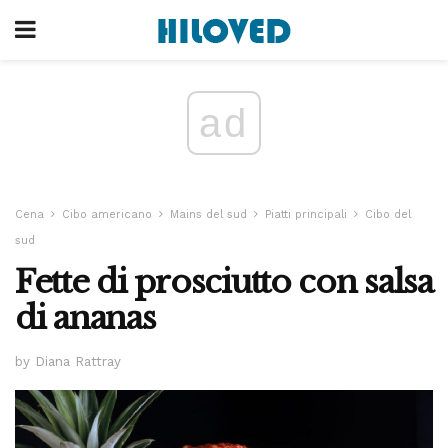
ad
Cena
Cibo americano
Mains del sud
Piatti principali
Cibo del
sud
Fette di prosciutto con salsa
di ananas
by Diana Rattray