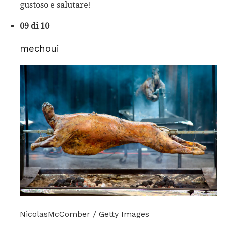
gustoso e salutare!
09 di 10
mechoui
NicolasMcComber / Getty Images