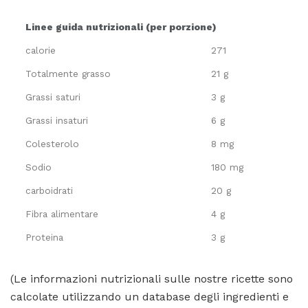
Linee guida nutrizionali (per porzione)
calorie
271
Totalmente grasso
21 g
Grassi saturi
3 g
Grassi insaturi
6 g
Colesterolo
8 mg
Sodio
180 mg
carboidrati
20 g
Fibra alimentare
4 g
Proteina
3 g
(Le informazioni nutrizionali sulle nostre ricette sono
calcolate utilizzando un database degli ingredienti e