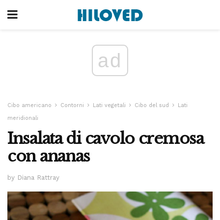
ad
Cibo americano
Contorni
Lati vegetali
Cibo del sud
Lati
meridionali
Insalata di cavolo cremosa
con ananas
by Diana Rattray