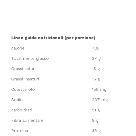
Linee guida nutrizionali (per porzione)
calorie
728
Totalmente grasso
37 g
Grassi saturi
15 g
Grassi insaturi
16 g
Colesterolo
159 mg
Sodio
207 mg
carboidrati
51 g
Fibra alimentare
9 g
Proteina
48 g