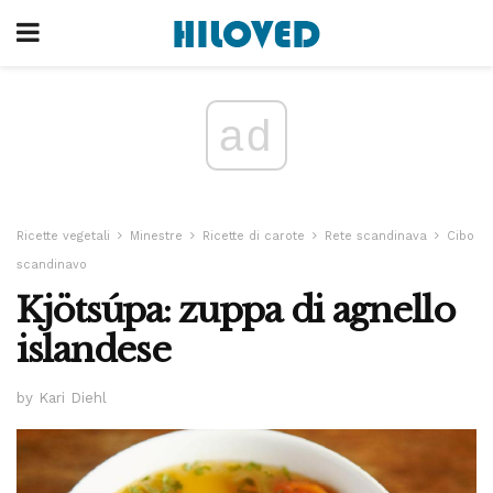
ad
Ricette vegetali
Minestre
Ricette di carote
Rete scandinava
Cibo
scandinavo
Kjötsúpa: zuppa di agnello
islandese
by Kari Diehl