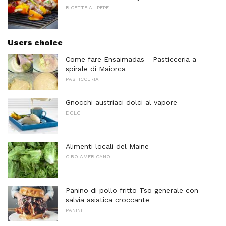
RICETTE AL PEPE
Users choice
Come fare Ensaimadas - Pasticceria a
spirale di Maiorca
PASTICCERIA
Gnocchi austriaci dolci al vapore
DOLCI
Alimenti locali del Maine
CIBO AMERICANO
Panino di pollo fritto Tso generale con
salvia asiatica croccante
PANINI