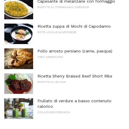
Capesante di melanzane con formaggio
RICETTE AL FORMAGGIO CHEDDAR
Ricetta zuppa di Mochi di Capodanno
RETE LOCALE GIAPPONESE
Pollo arrosto persiano (carne, pasqua)
CIBO AMERICANO
Ricetta Sherry Braised Beef Short Ribs
RICETTE AL BACON
Frullato di verdure a basso contenuto
calorico
COLAZIONE E BRUNCH