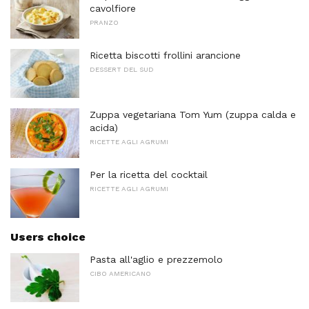
cavolfiore
PRANZO
Ricetta biscotti frollini arancione
DESSERT DEL SUD
Zuppa vegetariana Tom Yum (zuppa calda e
acida)
RICETTE AGLI AGRUMI
Per la ricetta del cocktail
RICETTE AGLI AGRUMI
Users choice
Pasta all'aglio e prezzemolo
CIBO AMERICANO