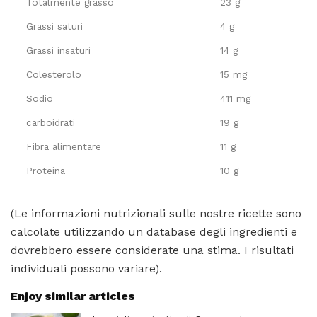
Totalmente grasso
23 g
Grassi saturi
4 g
Grassi insaturi
14 g
Colesterolo
15 mg
Sodio
411 mg
carboidrati
19 g
Fibra alimentare
11 g
Proteina
10 g
(Le informazioni nutrizionali sulle nostre ricette sono
calcolate utilizzando un database degli ingredienti e
dovrebbero essere considerate una stima. I risultati
individuali possono variare).
Enjoy similar articles