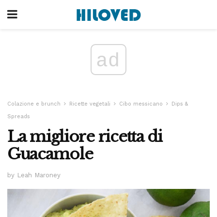
ad
Colazione e brunch
Ricette vegetali
Cibo messicano
Dips &
Spreads
La migliore ricetta di
Guacamole
by Leah Maroney