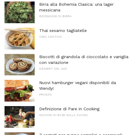
Birra alla Bohemia Clasica: una lager
messicana
RECENSIONI DI BIRRA
Thai sesamo tagliatelle
CIBO ASIATICO
Biscotti di girandola di cioccolato e vaniglia
con variazione
DESSERT DEL SUD
Nuovi hamburger vegani disponibili da
Wendy!
PRANZO
Definizione di Pare in Cooking
NOZIONI DI BASE SULLA CUCINA
7 segreti per zuppe semplici e scorrevoli