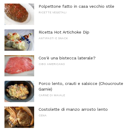
Polpettone fatto in casa vecchio stile
RICETTE VEGETALI
Ricetta Hot Artichoke Dip
ANTIPASTI E SNACK
Cos'è una bistecca laterale?
CIBO AMERICANO
Porco lento, crauti e salsicce (Choucroute
Garnie)
CARNE DI MAIALE
Costolette di manzo arrosto lento
CENA