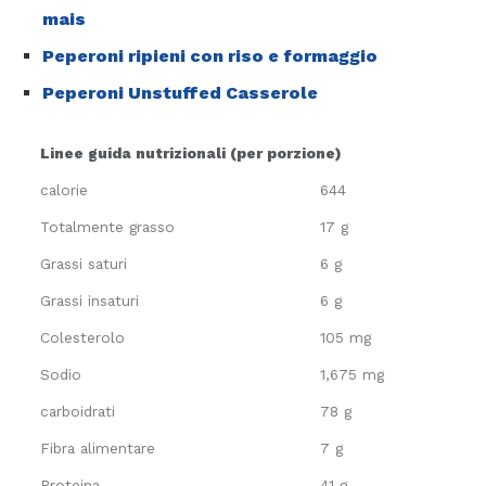
mais
Peperoni ripieni con riso e formaggio
Peperoni Unstuffed Casserole
Linee guida nutrizionali (per porzione)
calorie
644
Totalmente grasso
17 g
Grassi saturi
6 g
Grassi insaturi
6 g
Colesterolo
105 mg
Sodio
1,675 mg
carboidrati
78 g
Fibra alimentare
7 g
Proteina
41 g