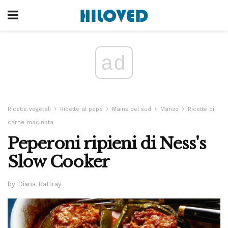
ad
Ricette vegetali
Ricette al pepe
Mains del sud
Manzo
Ricette di
carne macinata
Peperoni ripieni di Ness's
Slow Cooker
by Diana Rattray