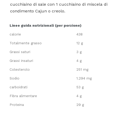
cucchiaino di sale con 1 cucchiaino di miscela di
condimento Cajun o creolo.
Linee guida nutrizionali (per porzione)
calorie
438
Totalmente grasso
12 g
Grassi saturi
3 g
Grassi insaturi
4 g
Colesterolo
251 mg
Sodio
1.294 mg
carboidrati
53 g
Fibra alimentare
4 g
Proteina
29 g