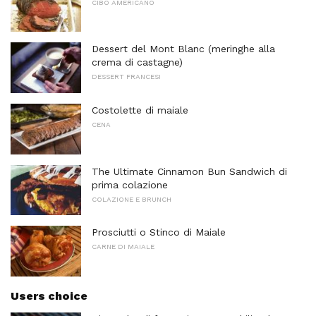
CIBO AMERICANO
Dessert del Mont Blanc (meringhe alla
crema di castagne)
DESSERT FRANCESI
Costolette di maiale
CENA
The Ultimate Cinnamon Bun Sandwich di
prima colazione
COLAZIONE E BRUNCH
Prosciutti o Stinco di Maiale
CARNE DI MAIALE
Users choice