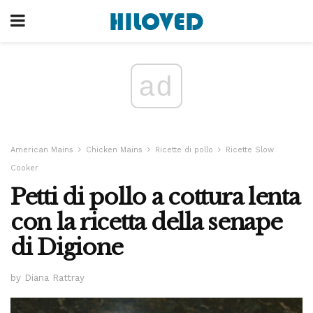
ad
American Mains
Chicken Mains
Ricette di pollo
Ricette Slow
Cooker
Petti di pollo a cottura lenta
con la ricetta della senape
di Digione
by Diana Rattray