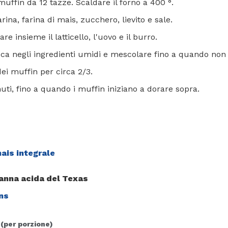
uffin da 12 tazze. Scaldare il forno a 400 °.
arina, farina di mais, zucchero, lievito e sale.
re insieme il latticello, l'uovo e il burro.
ca negli ingredienti umidi e mescolare fino a quando non 
ei muffin per circa 2/3.
ti, fino a quando i muffin iniziano a dorare sopra.
mais integrale
panna acida del Texas
ns
 (per porzione)