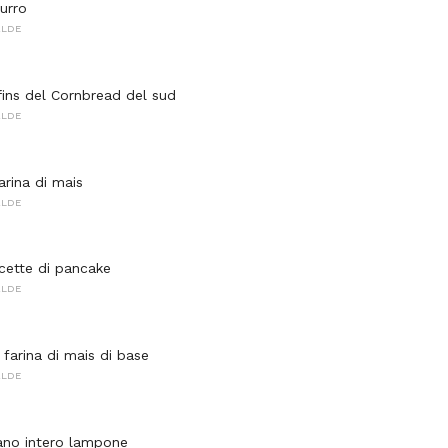
urro
ALDE
fins del Cornbread del sud
ALDE
farina di mais
ALDE
ricette di pancake
ALDE
 farina di mais di base
ALDE
rano intero lampone