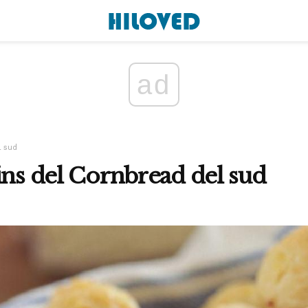
ad
l sud
ins del Cornbread del sud