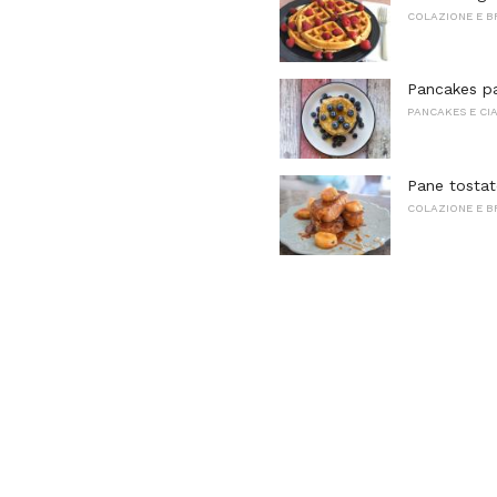
COLAZIONE E 
Pancakes pas
PANCAKES E CI
Pane tostat
COLAZIONE E 