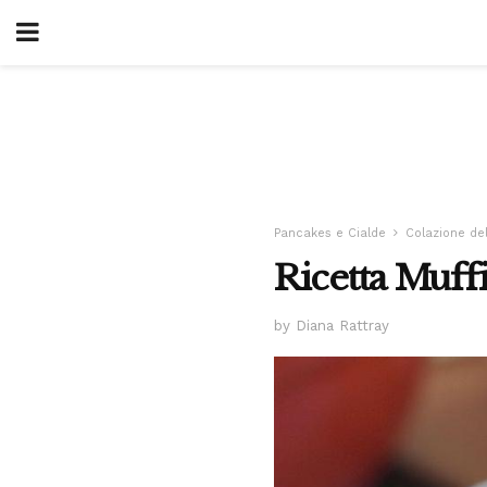
Pancakes e Cialde
Colazione de
Ricetta Muff
by Diana Rattray