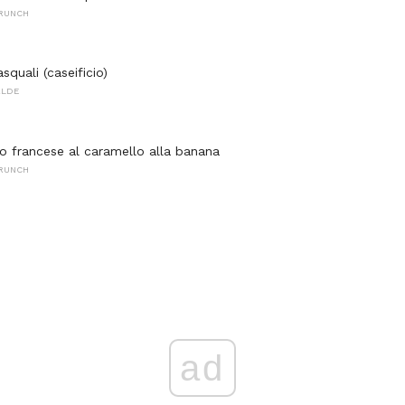
BRUNCH
quali (caseificio)
ALDE
o francese al caramello alla banana
BRUNCH
ad