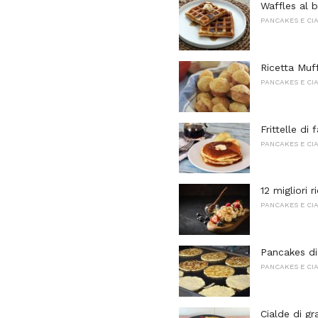
Waffles al b
PANCAKES E CI
Ricetta Muf
PANCAKES E CI
Frittelle di 
PANCAKES E CI
12 migliori 
PANCAKES E CI
Pancakes di
PANCAKES E CI
Cialde di g