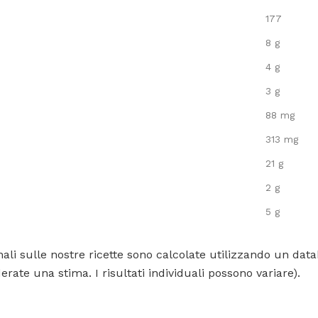
177
8 g
4 g
3 g
88 mg
313 mg
21 g
2 g
5 g
ali sulle nostre ricette sono calcolate utilizzando un data
rate una stima. I risultati individuali possono variare).