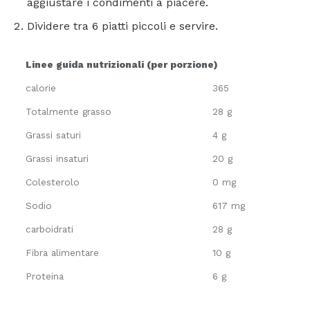
aggiustare i condimenti a piacere.
Dividere tra 6 piatti piccoli e servire.
Linee guida nutrizionali (per porzione)
calorie
365
Totalmente grasso
28 g
Grassi saturi
4 g
Grassi insaturi
20 g
Colesterolo
0 mg
Sodio
617 mg
carboidrati
28 g
Fibra alimentare
10 g
Proteina
6 g