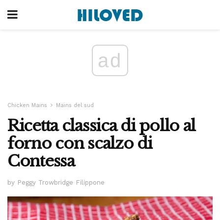
ad
Chicken Mains
Mains del sud
Ricetta classica di pollo al
forno con scalzo di
Contessa
by Peggy Trowbridge Filippone