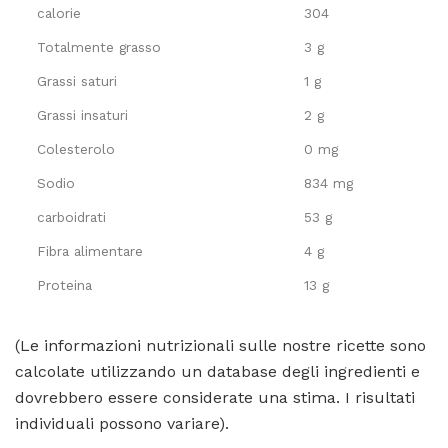
calorie
304
Totalmente grasso
3 g
Grassi saturi
1 g
Grassi insaturi
2 g
Colesterolo
0 mg
Sodio
834 mg
carboidrati
53 g
Fibra alimentare
4 g
Proteina
13 g
(Le informazioni nutrizionali sulle nostre ricette sono
calcolate utilizzando un database degli ingredienti e
dovrebbero essere considerate una stima. I risultati
individuali possono variare).