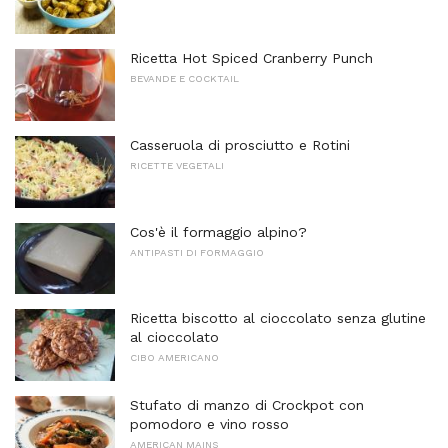
Ricetta Hot Spiced Cranberry Punch
BEVANDE E COCKTAIL
Casseruola di prosciutto e Rotini
RICETTE VEGETALI
Cos'è il formaggio alpino?
ANTIPASTI DI FORMAGGIO
Ricetta biscotto al cioccolato senza glutine
al cioccolato
CIBO AMERICANO
Stufato di manzo di Crockpot con
pomodoro e vino rosso
AMERICAN MAINS