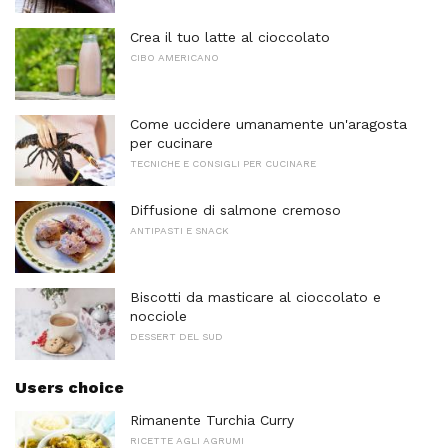
Crea il tuo latte al cioccolato
CIBO AMERICANO
Come uccidere umanamente un'aragosta
per cucinare
TECNICHE E CONSIGLI PER CUCINARE
Diffusione di salmone cremoso
ANTIPASTI E SNACK
Biscotti da masticare al cioccolato e
nocciole
DESSERT DEL SUD
Users choice
Rimanente Turchia Curry
RICETTE AGLI AGRUMI