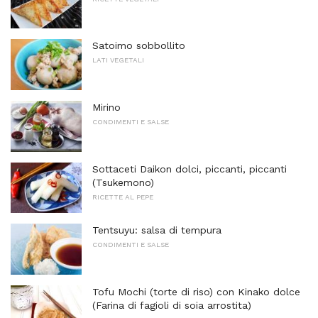
Satoimo sobbollito
LATI VEGETALI
Mirino
CONDIMENTI E SALSE
Sottaceti Daikon dolci, piccanti, piccanti
(Tsukemono)
RICETTE AL PEPE
Tentsuyu: salsa di tempura
CONDIMENTI E SALSE
Tofu Mochi (torte di riso) con Kinako dolce
(Farina di fagioli di soia arrostita)