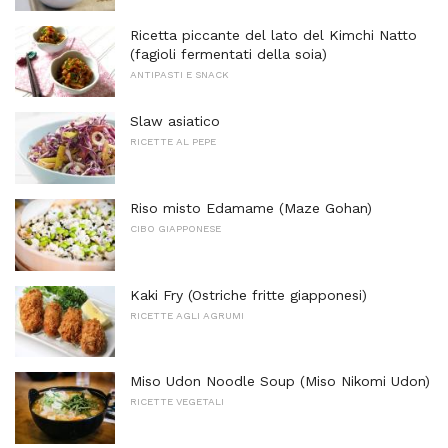
Ricetta piccante del lato del Kimchi Natto
(fagioli fermentati della soia)
ANTIPASTI E SNACK
Slaw asiatico
RICETTE AL PEPE
Riso misto Edamame (Maze Gohan)
CIBO GIAPPONESE
Kaki Fry (Ostriche fritte giapponesi)
RICETTE AGLI AGRUMI
Miso Udon Noodle Soup (Miso Nikomi Udon)
RICETTE VEGETALI