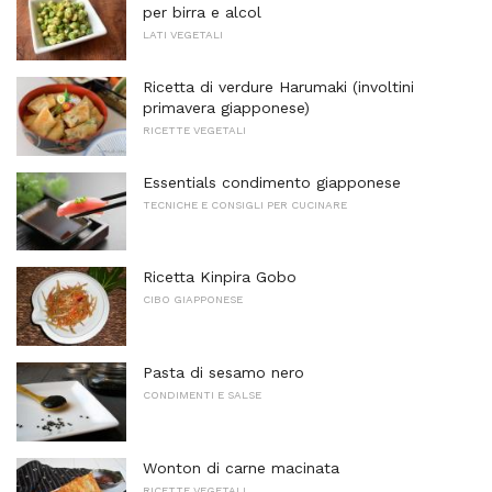
per birra e alcol
LATI VEGETALI
Ricetta di verdure Harumaki (involtini
primavera giapponese)
RICETTE VEGETALI
Essentials condimento giapponese
TECNICHE E CONSIGLI PER CUCINARE
Ricetta Kinpira Gobo
CIBO GIAPPONESE
Pasta di sesamo nero
CONDIMENTI E SALSE
Wonton di carne macinata
RICETTE VEGETALI