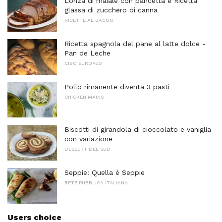
Lonza di maiale con pancetta e Ricetta
glassa di zucchero di canna
RICETTE AL BACON
Ricetta spagnola del pane al latte dolce -
Pan de Leche
CIBO EUROPEO
Pollo rimanente diventa 3 pasti
CHICKEN MAINS
Biscotti di girandola di cioccolato e vaniglia
con variazione
DESSERT DEL SUD
Seppie: Quella è Seppie
RETE PUBBLICA ITALIANA
Users choice