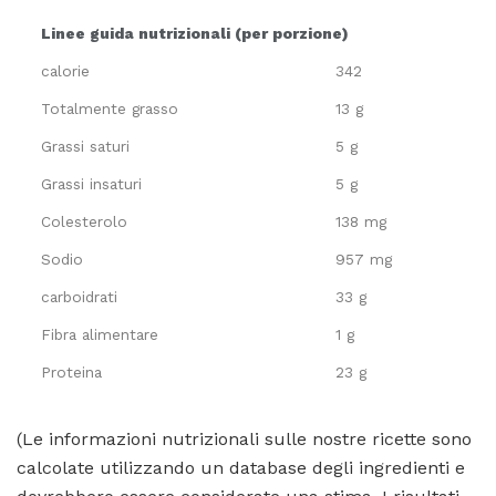
Linee guida nutrizionali (per porzione)
calorie
342
Totalmente grasso
13 g
Grassi saturi
5 g
Grassi insaturi
5 g
Colesterolo
138 mg
Sodio
957 mg
carboidrati
33 g
Fibra alimentare
1 g
Proteina
23 g
(Le informazioni nutrizionali sulle nostre ricette sono
calcolate utilizzando un database degli ingredienti e