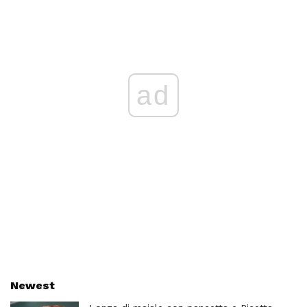
ad
Newest