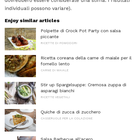
dovrebbero essere considerate una stima. I risultati
individuali possono variare).
Enjoy similar articles
Polpette di Crock Pot Party con salsa
piccante
RICETTE DI POMODORI
Ricetta coreana della carne di maiale per il
fornello lento
CARNE DI MAIALE
Stir up Spargelsuppe: Cremosa zuppa di
asparagi bianchi
RICETTE VEGETALI
Quiche di zucca di zucchero
CASSERUOLE PER LA COLAZIONE
Salsa Barbecue all'acero