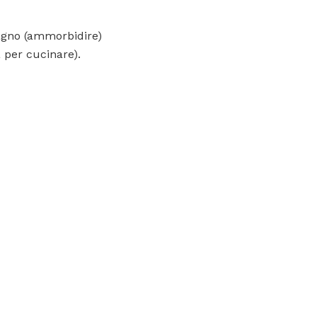
bagno (ammorbidire)
a per cucinare).