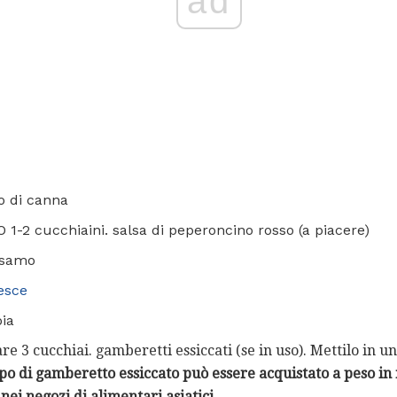
ad
o di canna
O 1-2 cucchiaini. salsa di peperoncino rosso (a piacere)
sesamo
pesce
oia
e 3 cucchiai. gamberetti essiccati (se in uso). Mettilo in u
ipo di gamberetto essiccato può essere acquistato a peso in
 nei negozi di alimentari asiatici.