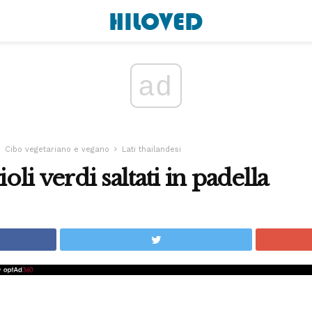
ad
Cibo vegetariano e vegano
Lati thailandesi
ioli verdi saltati in padella