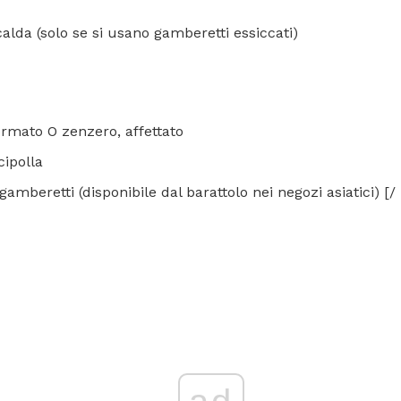
calda (solo se si usano gamberetti essiccati)
formato O zenzero, affettato
cipolla
gamberetti (disponibile dal barattolo nei negozi asiatici) [/ l