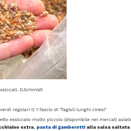
ssiccati. D.Schmidt
verdi regolari O 1 fascio di "fagioli lunghi cinesi"
tto essiccato molto piccolo (disponibile nei mercati asiatici
cchiaino extra.
pasta di gamberetti
alla salsa saltata