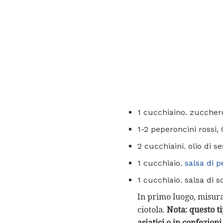
1 cucchiaino. zuccher
1-2 peperoncini rossi, 
2 cucchiaini. olio di 
1 cucchiaio.
salsa di 
1 cucchiaio. salsa di s
In primo luogo, misurar
ciotola.
Nota: questo t
asiatici o in confezioni