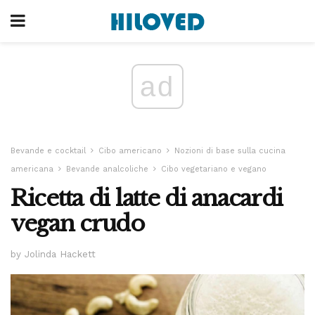
ad
Bevande e cocktail
Cibo americano
Nozioni di base sulla cucina
americana
Bevande analcoliche
Cibo vegetariano e vegano
Ricetta di latte di anacardi
vegan crudo
by Jolinda Hackett