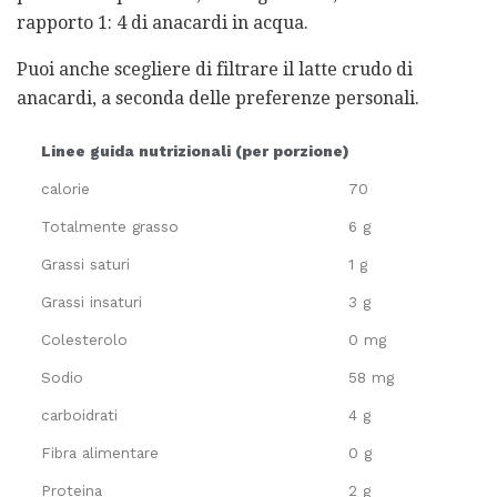
rapporto 1: 4 di anacardi in acqua.
Puoi anche scegliere di filtrare il latte crudo di
anacardi, a seconda delle preferenze personali.
Linee guida nutrizionali (per porzione)
calorie
70
Totalmente grasso
6 g
Grassi saturi
1 g
Grassi insaturi
3 g
Colesterolo
0 mg
Sodio
58 mg
carboidrati
4 g
Fibra alimentare
0 g
Proteina
2 g