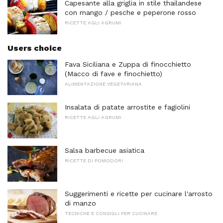
Capesante alla griglia in stile thailandese
con mango / pesche e peperone rosso
RICETTE AGLI AGRUMI
Users choice
Fava Siciliana e Zuppa di finocchietto
(Macco di fave e finochietto)
ALIMENTAZIONE VEGETARIANA
Insalata di patate arrostite e fagiolini
RICETTE AGLI AGRUMI
Salsa barbecue asiatica
RICETTE DI POMODORI
Suggerimenti e ricette per cucinare l'arrosto
di manzo
TECNICHE E CONSIGLI PER CUCINARE