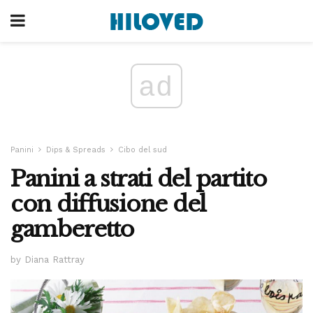
ad
Panini
Dips & Spreads
Cibo del sud
Panini a strati del partito
con diffusione del
gamberetto
by Diana Rattray