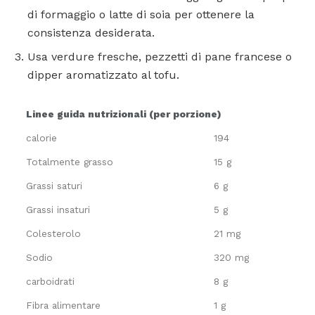
di formaggio o latte di soia per ottenere la
consistenza desiderata.
Usa verdure fresche, pezzetti di pane francese o
dipper aromatizzato al tofu.
Linee guida nutrizionali (per porzione)
calorie
194
Totalmente grasso
15 g
Grassi saturi
6 g
Grassi insaturi
5 g
Colesterolo
21 mg
Sodio
320 mg
carboidrati
8 g
Fibra alimentare
1 g