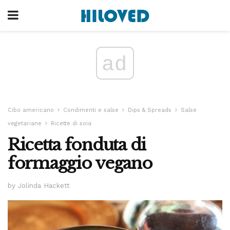
ad
Cibo americano
Condimenti e salse
Dips & Spreads
Salse
vegetariane
Ricette di soia
Ricetta fonduta di
formaggio vegano
by Jolinda Hackett