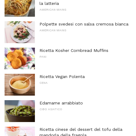
la latteria
AMERICAN MAINS
Polpette svedesi con salsa cremosa bianca
AMERICAN MAINS
Ricetta Kosher Cornbread Muffins
PANI
Ricetta Vegan Polenta
CENA
Edamame arrabbiato
CIBO ASIATICO
Ricetta cinese del dessert del tofu della
mandorla della fragola