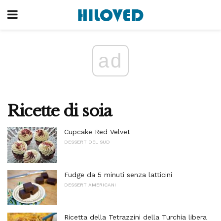
ad
Ricette di soia
Cupcake Red Velvet
DESSERT DEL SUD
Fudge da 5 minuti senza latticini
DESSERT AMERICANI
Ricetta della Tetrazzini della Turchia libera