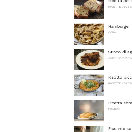
Ricetta per 
RICETTE VEGET
Hamburger a
CENA
Stinco di a
AMERICAN MAI
Risotto pic
RICETTE VEGET
Ricetta ebra
PRANZO
Piccante so