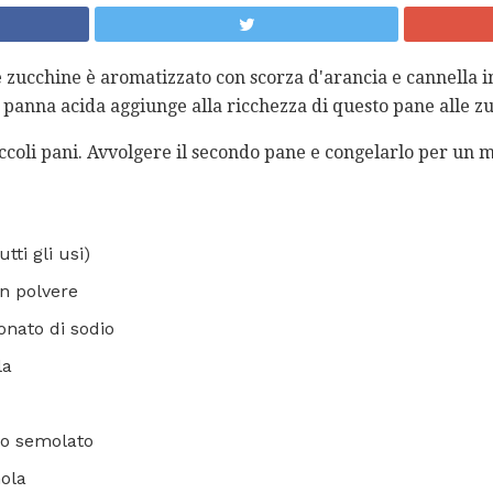
 zucchine è aromatizzato con scorza d'arancia e cannella in
a panna acida aggiunge alla ricchezza di questo pane alle z
ccoli pani. Avvolgere il secondo pane e congelarlo per un 
tti gli usi)
in polvere
onato di sodio
la
ro semolato
nola