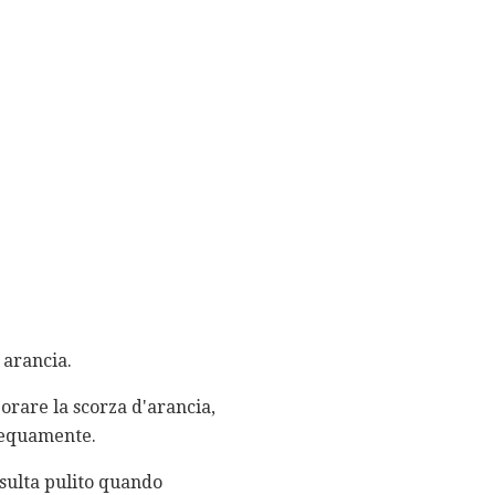
i arancia.
orare la scorza d'arancia,
o equamente.
isulta pulito quando