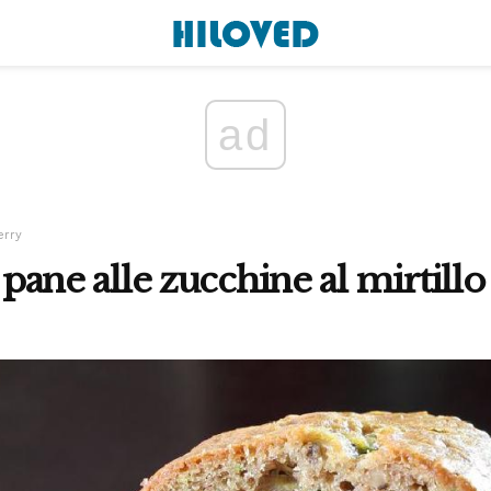
ad
erry
l pane alle zucchine al mirtillo