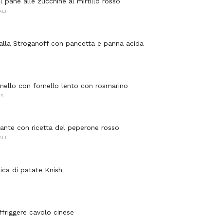
il pane alle zucchine al mirtillo rosso
ALI
lla Stroganoff con pancetta e panna acida
gnello con fornello lento con rosmarino
NS
cante con ricetta del peperone rosso
ALI
ica di patate Knish
ffriggere cavolo cinese