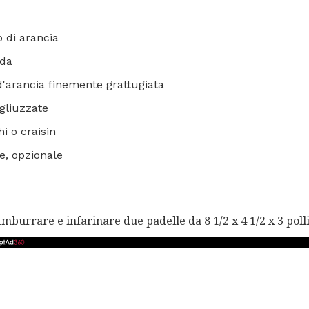
o di arancia
ida
d'arancia finemente grattugiata
gliuzzate
hi o craisin
te, opzionale
 Imburrare e infarinare due padelle da 8 1/2 x 4 1/2 x 3 polli