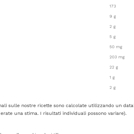
173
9 g
2 g
5 g
50 mg
203 mg
22 g
1 g
2 g
ali sulle nostre ricette sono calcolate utilizzando un data
rate una stima. I risultati individuali possono variare).