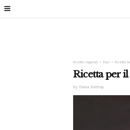
Ricette vegetali
Pani
Ricette B
Ricetta per i
by Diana Rattray