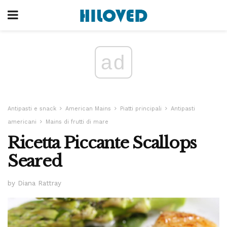
ad
Antipasti e snack
American Mains
Piatti principali
Antipasti
americani
Mains di frutti di mare
Ricetta Piccante Scallops
Seared
by Diana Rattray