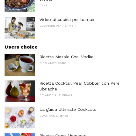
CENA
Video di cucina per bambini
CUCINARE PER I BAMBINI
Users choice
Ricetta Masala Chai Vodka
CIBO AMERICANO
Ricetta Cocktail Pear Cobbler con Pere
Ubriache
BEVANDE AUTUNNALI
La guida Ultimate Cocktails
COCKTAIL DI BASE
Ricetta Coco Margarita