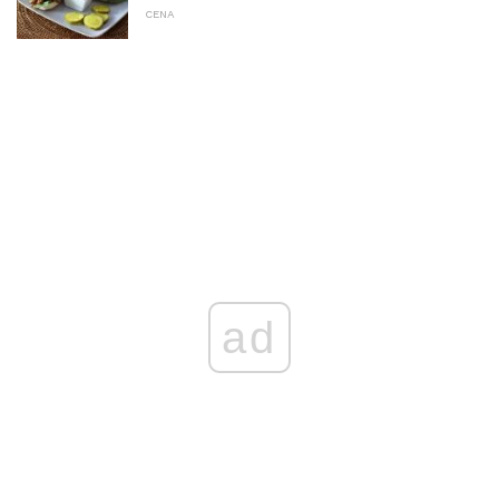
CENA
ad