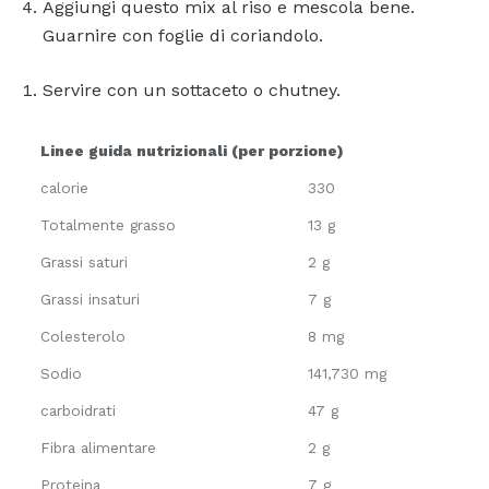
Aggiungi questo mix al riso e mescola bene.
Guarnire con foglie di coriandolo.
Servire con un sottaceto o chutney.
Linee guida nutrizionali (per porzione)
calorie
330
Totalmente grasso
13 g
Grassi saturi
2 g
Grassi insaturi
7 g
Colesterolo
8 mg
Sodio
141,730 mg
carboidrati
47 g
Fibra alimentare
2 g
Proteina
7 g