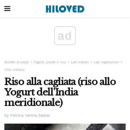
ad
Ricette al pepe
Fagioli, piselli o riso
Lati indiani
Lati vegetariani
Cibo indiano
Riso alla cagliata (riso allo
Yogurt dell'India
meridionale)
by Petrina Verma Sarkar