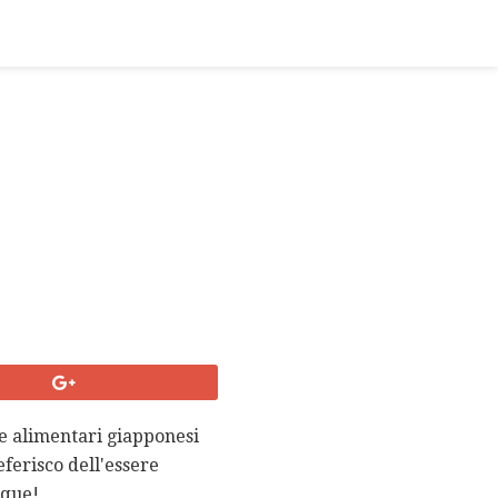
te alimentari giapponesi
eferisco dell'essere
nque!