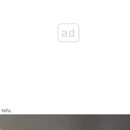
ad
e tofu