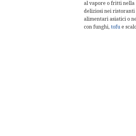
al vapore o fritti nell
deliziosi nei ristorant
alimentari asiatici o n
con funghi,
tofu
e scal