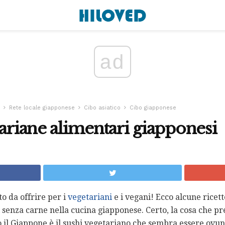
ad
Rete locale giapponese
Cibo asiatico
Cibo giapponese
tariane alimentari giapponesi
o da offrire per i
vegetariani
e i vegani! Ecco alcune ricet
 senza carne nella cucina giapponese. Certo, la cosa che pr
 il Giappone è il sushi vegetariano che sembra essere ovu