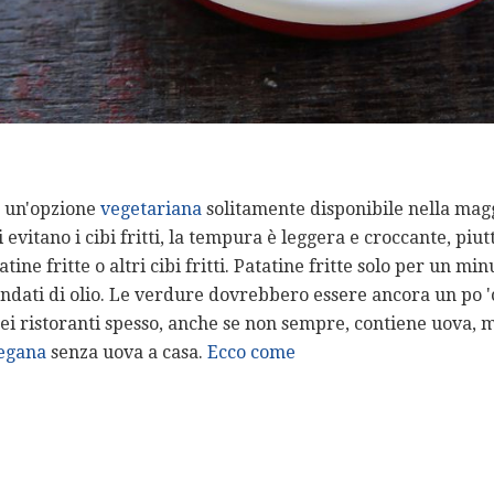
 un'opzione
vegetariana
solitamente disponibile nella magg
 evitano i cibi fritti, la tempura è leggera e croccante, piu
ine fritte o altri cibi fritti. Patatine fritte solo per un min
ndati di olio. Le verdure dovrebbero essere ancora un po 'c
i ristoranti spesso, anche se non sempre, contiene uova, m
egana
senza uova a casa.
Ecco come