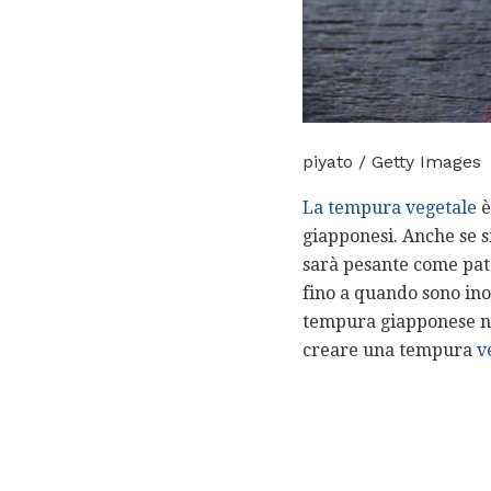
piyato / Getty Images
La tempura vegetale
è
giapponesi. Anche se si
sarà pesante come patat
fino a quando sono ino
tempura giapponese ne
creare una tempura
v