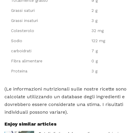
Totalmente grasso
9 g
Grassi saturi
2 g
Grassi insaturi
3 g
Colesterolo
32 mg
Sodio
122 mg
carboidrati
7 g
Fibra alimentare
0 g
Proteina
3 g
(Le informazioni nutrizionali sulle nostre ricette sono
calcolate utilizzando un database degli ingredienti e
dovrebbero essere considerate una stima. I risultati
individuali possono variare).
Enjoy similar articles