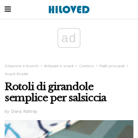
ad
Colazione e brunch
Antipasti e snack
Contorni
Piatti principali
Snack Ricette
Rotoli di girandole
semplice per salsiccia
by Diana Rattray