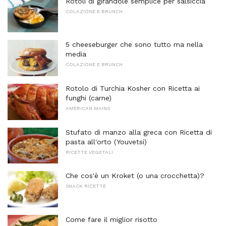
Rotoli di girandole semplice per salsiccia
COLAZIONE E BRUNCH
5 cheeseburger che sono tutto ma nella
media
COLAZIONE E BRUNCH
Rotolo di Turchia Kosher con Ricetta ai
funghi (carne)
AMERICAN MAINS
Stufato di manzo alla greca con Ricetta di
pasta all'orto (Youvetsi)
RICETTE VEGETALI
Che cos'è un Kroket (o una crocchetta)?
SNACK RICETTE
Come fare il miglior risotto