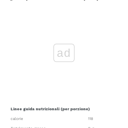
ad
Linee guida nutrizionali (per porzione)
calorie
118