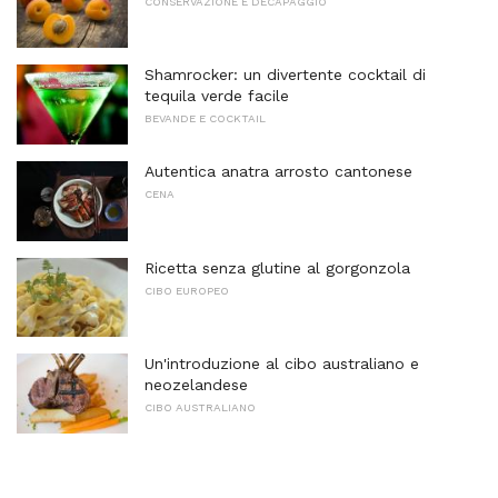
CONSERVAZIONE E DECAPAGGIO
Shamrocker: un divertente cocktail di
tequila verde facile
BEVANDE E COCKTAIL
Autentica anatra arrosto cantonese
CENA
Ricetta senza glutine al gorgonzola
CIBO EUROPEO
Un'introduzione al cibo australiano e
neozelandese
CIBO AUSTRALIANO