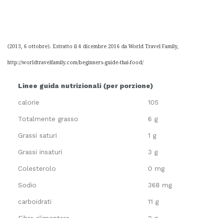
(2013, 6 ottobre).
Estratto il 4 dicembre 2016 da World Travel Family,
http://worldtravelfamily.com/beginners-guide-thai-food/
Linee guida nutrizionali (per porzione)
calorie
105
Totalmente grasso
6 g
Grassi saturi
1 g
Grassi insaturi
3 g
Colesterolo
0 mg
Sodio
368 mg
carboidrati
11 g
Fibra alimentare
2 g