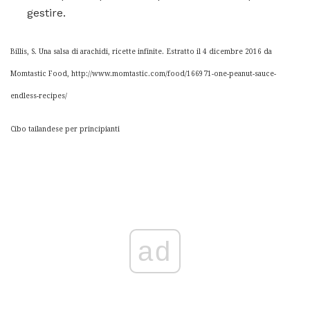
gestire.
Billis, S. Una salsa di arachidi, ricette infinite.
Estratto il 4 dicembre 2016 da
Momtastic Food, http://www.momtastic.com/food/166971-one-peanut-sauce-
endless-recipes/
Cibo tailandese per principianti
ad