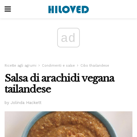
ad
Ricette agli agrumi
Condimenti e salse
Cibo thailandese
Salsa di arachidi vegana
tailandese
by Jolinda Hackett