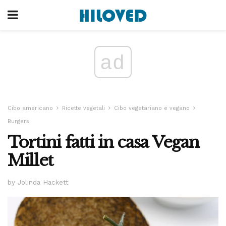
ad
Cibo americano
Ricette vegetali
Cibo vegetariano e vegano
Burgers
Tortini fatti in casa Vegan
Millet
by Jolinda Hackett