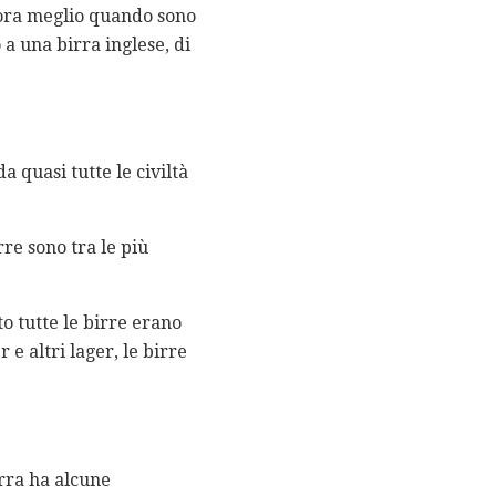
cora meglio quando sono
a una birra inglese, di
a quasi tutte le civiltà
rre sono tra le più
to tutte le birre erano
e altri lager, le birre
irra ha alcune