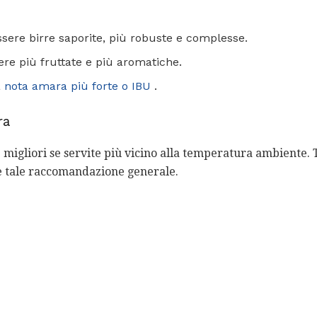
sere birre saporite, più robuste e complesse.
re più fruttate e più aromatiche.
a
nota amara più forte o IBU
.
ra
migliori se servite più vicino alla temperatura ambiente. T
ire tale raccomandazione generale.