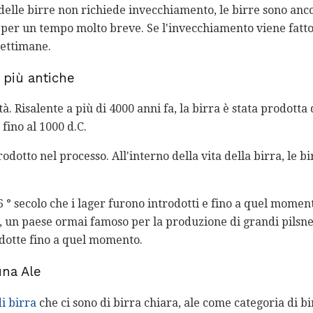
delle birre non richiede invecchiamento, le birre sono an
 per un tempo molto breve. Se l'invecchiamento viene fatto 
settimane.
e più antiche
. Risalente a più di 4000 anni fa, la birra è stata prodotta d
ino al 1000 d.C.
odotto nel processo. All'interno della vita della birra, le bi
16 ° secolo che i lager furono introdotti e fino a quel momen
 un paese ormai famoso per la produzione di grandi pilsner 
odotte fino a quel momento.
una Ale
di birra
che ci sono di birra chiara, ale come categoria di b