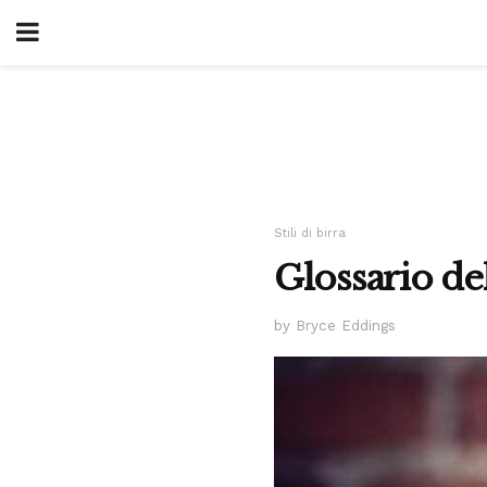
Stili di birra
Glossario del
by Bryce Eddings