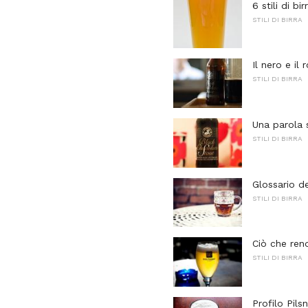
6 stili di b
STILI DI BIRRA
Il nero e il 
STILI DI BIRRA
Una parola s
STILI DI BIRRA
Glossario de
STILI DI BIRRA
Ciò che rend
STILI DI BIRRA
Profilo Pils