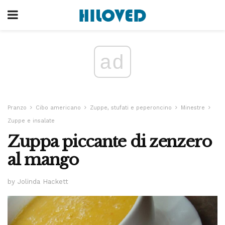
ad
Pranzo
Cibo americano
Zuppe, stufati e peperoncino
Minestre
Zuppe e insalate
Zuppa piccante di zenzero
al mango
by Jolinda Hackett