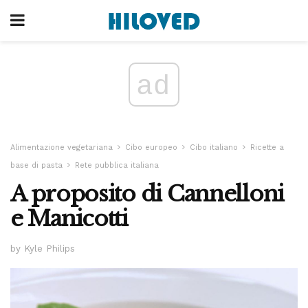
ad
Alimentazione vegetariana
Cibo europeo
Cibo italiano
Ricette a
base di pasta
Rete pubblica italiana
A proposito di Cannelloni
e Manicotti
by Kyle Philips