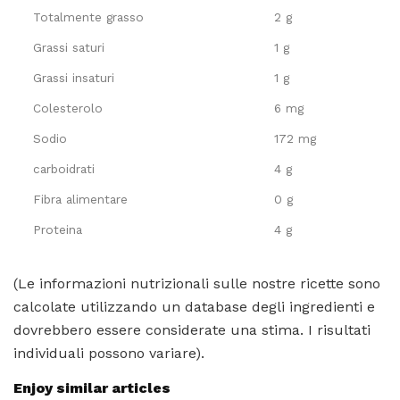
Totalmente grasso
2 g
Grassi saturi
1 g
Grassi insaturi
1 g
Colesterolo
6 mg
Sodio
172 mg
carboidrati
4 g
Fibra alimentare
0 g
Proteina
4 g
(Le informazioni nutrizionali sulle nostre ricette sono
calcolate utilizzando un database degli ingredienti e
dovrebbero essere considerate una stima. I risultati
individuali possono variare).
Enjoy similar articles