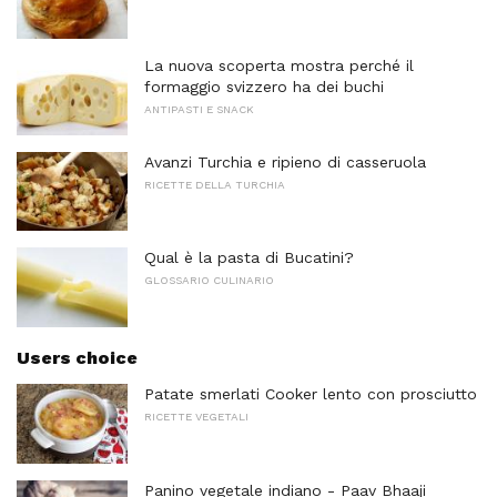
La nuova scoperta mostra perché il
formaggio svizzero ha dei buchi
ANTIPASTI E SNACK
Avanzi Turchia e ripieno di casseruola
RICETTE DELLA TURCHIA
Qual è la pasta di Bucatini?
GLOSSARIO CULINARIO
Users choice
Patate smerlati Cooker lento con prosciutto
RICETTE VEGETALI
Panino vegetale indiano - Paav Bhaaji