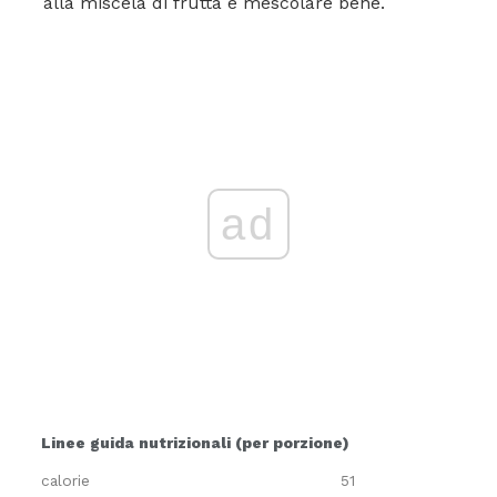
alla miscela di frutta e mescolare bene.
ad
Linee guida nutrizionali (per porzione)
calorie
51