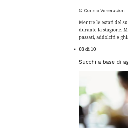
© Connie Veneracion
Mentre le estati del su
durante la stagione. M
passati, addolciti e gh
03 di 10
Succhi a base di a