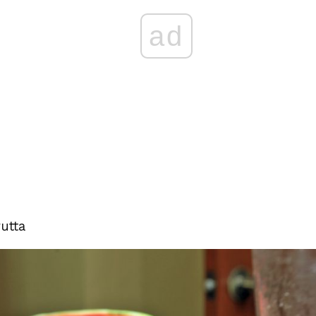
ad
rutta