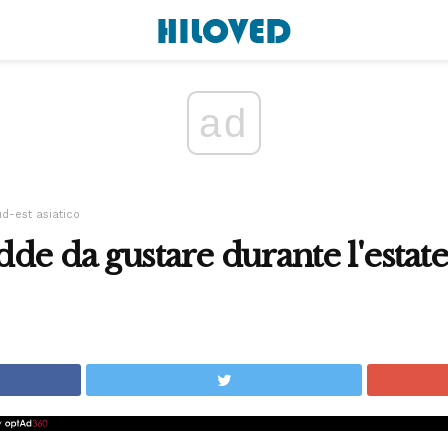
ad
ud-est asiatico
de da gustare durante l'estate