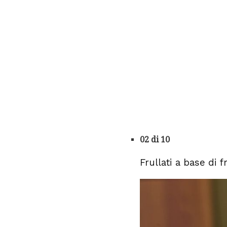
02 di 10
Frullati a base di f