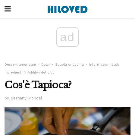
ad
Dessert americani
Dolci
Scuola di cucina
Informazioni sugli
ingredienti
Additivi del cibo
Cos'è Tapioca?
by Bethany Moncel