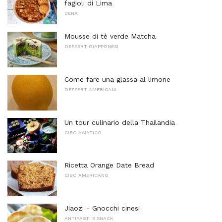
fagioli di Lima
CENA
Mousse di tè verde Matcha
DESSERT GIAPPONESI
Come fare una glassa al limone
DESSERT AMERICANI
Un tour culinario della Thailandia
CIBO ASIATICO
Ricetta Orange Date Bread
CIBO AMERICANO
Jiaozi - Gnocchi cinesi
ANTIPASTI E SNACK