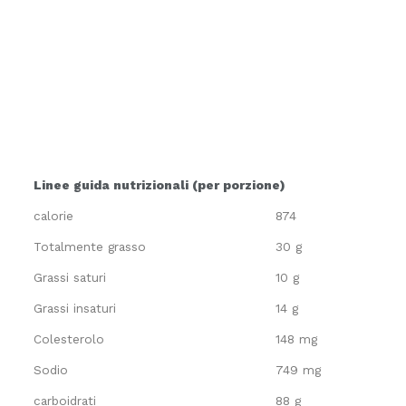
Linee guida nutrizionali (per porzione)
calorie
874
Totalmente grasso
30 g
Grassi saturi
10 g
Grassi insaturi
14 g
Colesterolo
148 mg
Sodio
749 mg
carboidrati
88 g