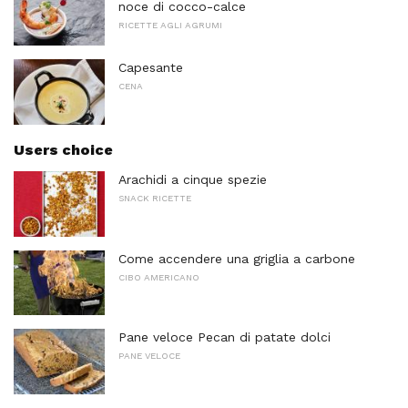
noce di cocco-calce
RICETTE AGLI AGRUMI
Capesante
CENA
Users choice
Arachidi a cinque spezie
SNACK RICETTE
Come accendere una griglia a carbone
CIBO AMERICANO
Pane veloce Pecan di patate dolci
PANE VELOCE