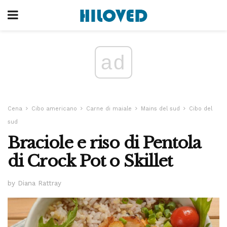
ad
Cena
Cibo americano
Carne di maiale
Mains del sud
Cibo del
sud
Braciole e riso di Pentola
di Crock Pot o Skillet
by Diana Rattray