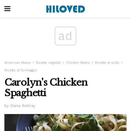
ad
American Mains
Ricette vegetali
Chicken Mains
Ricette di pollo
Ricette al formaggio
Carolyn's Chicken
Spaghetti
by Diana Rattray