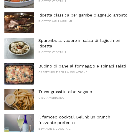
RICETTE VEGETALI
Ricetta classica per gambe d'agnello arrosto
RICETTE AGLI AGRUMI
Spareribs al vapore in salsa di fagioli neri
Ricetta
RICETTE VEGETALI
Budino di pane al formaggio e spinaci salati
CASSERUOLE PER LA COLAZIONE
Trans grassi in cibo vegano
CIBO AMERICANO
Il famoso cocktail Bellini: un brunch
frizzante preferito
BEVANDE E COCKTAIL