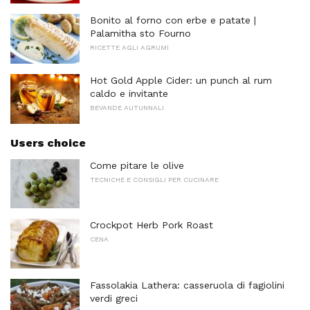
Bonito al forno con erbe e patate |
Palamitha sto Fourno
RICETTE AGLI AGRUMI
Hot Gold Apple Cider: un punch al rum
caldo e invitante
BEVANDE AUTUNNALI
Users choice
Come pitare le olive
TECNICHE E CONSIGLI PER CUCINARE
Crockpot Herb Pork Roast
CENA
Fassolakia Lathera: casseruola di fagiolini
verdi greci