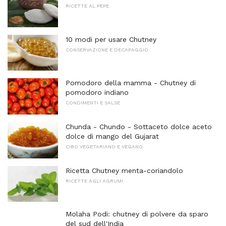
RICETTE AL PEPE
10 modi per usare Chutney
CONSERVAZIONE E DECAPAGGIO
Pomodoro della mamma - Chutney di
pomodoro indiano
CONDIMENTI E SALSE
Chunda - Chundo - Sottaceto dolce aceto
dolce di mango del Gujarat
CIBO VEGETARIANO E VEGANO
Ricetta Chutney menta-coriandolo
RICETTE AGLI AGRUMI
Molaha Podi: chutney di polvere da sparo
del sud dell'India