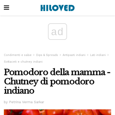
ad
Condimenti e salse
Dips & Spreads
Antipasti indiani
Lati indiani
Sottaceti e chutney indiani
Pomodoro della mamma -
Chutney di pomodoro
indiano
by Petrina Verma Sarkar