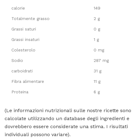
calorie
149
Totalmente grasso
2 g
Grassi saturi
0 g
Grassi insaturi
1 g
Colesterolo
0 mg
Sodio
287 mg
carboidrati
31 g
Fibra alimentare
11 g
Proteina
6 g
(Le informazioni nutrizionali sulle nostre ricette sono
calcolate utilizzando un database degli ingredienti e
dovrebbero essere considerate una stima. I risultati
individuali possono variare).