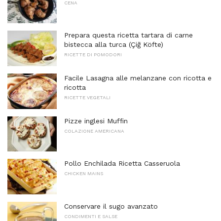
CENA
Prepara questa ricetta tartara di carne
bistecca alla turca (Çiğ Köfte)
RICETTE DI POMODORI
Facile Lasagna alle melanzane con ricotta e
ricotta
RICETTE VEGETALI
Pizze inglesi Muffin
COLAZIONE AMERICANA
Pollo Enchilada Ricetta Casseruola
CHICKEN MAINS
Conservare il sugo avanzato
CONDIMENTI E SALSE