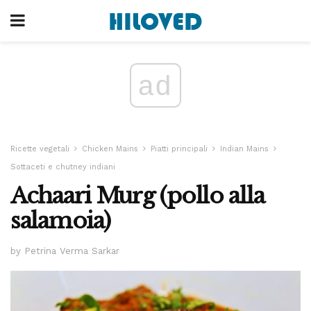
ad
Ricette vegetali
Chicken Mains
Piatti principali
Indian Mains
Sottaceti e chutney indiani
Achaari Murg (pollo alla
salamoia)
by Petrina Verma Sarkar