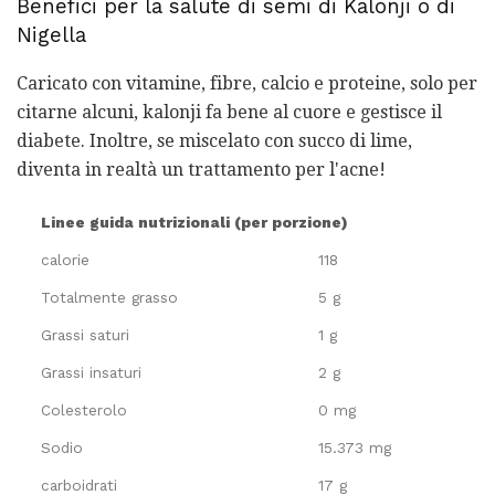
Benefici per la salute di semi di Kalonji o di
Nigella
Caricato con vitamine, fibre, calcio e proteine, solo per
citarne alcuni, kalonji fa bene al cuore e gestisce il
diabete. Inoltre, se miscelato con succo di lime,
diventa in realtà un trattamento per l'acne!
Linee guida nutrizionali (per porzione)
calorie
118
Totalmente grasso
5 g
Grassi saturi
1 g
Grassi insaturi
2 g
Colesterolo
0 mg
Sodio
15.373 mg
carboidrati
17 g