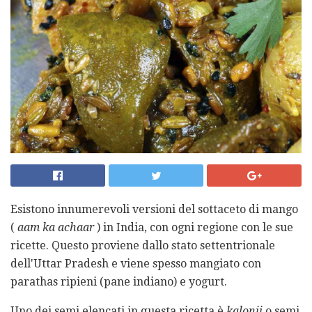
Esistono innumerevoli versioni del sottaceto di mango
(
aam ka achaar
) in India, con ogni regione con le sue
ricette. Questo proviene dallo stato settentrionale
dell'Uttar Pradesh e viene spesso mangiato con
parathas ripieni (pane indiano) e yogurt.
Uno dei semi elencati in questa ricetta è
kalonji
o semi