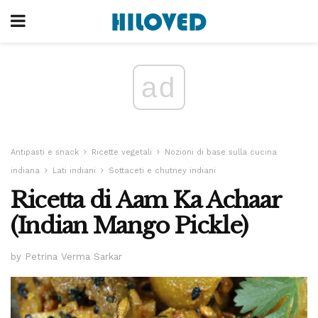
ad
Antipasti e snack
Ricette vegetali
Nozioni di base sulla cucina
indiana
Lati indiani
Sottaceti e chutney indiani
Ricetta di Aam Ka Achaar
(Indian Mango Pickle)
by Petrina Verma Sarkar